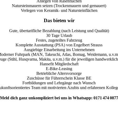
Anlegen von Rasenflächen
Natursteinmauern setzen (Trockenmauern und gemauert)
Verlegen von Keramik- und Natursteinflächen
Das bieten wir
Gute, übertarifliche Bezahlung (nach Leistung und Qualität)
30 Tage Urlaub
Festes, zugeteiltes Fahrzeug
Komplette Ausstattung (PSA) von Engelbert Strauss
Ausgiebige Einarbeitung ins Unternehmen
oderner Fuhrpark (MAN, Takeuchi, Atlas, Bomag, Weidemann, u.v.m
e (Stihl, Husqvarna, Makita, u.v.m.) für die jeweiligen handwerklic
Hansefit Mitgliedschaft
E-Bike-Leasing
Betriebliche Altersvorsorge
Zuschüsse für Führerschein Klasse BE
Fortbildungen und Lehrgänge nach Wunsch
ukunftsorientiertes Team mit motivierten Azubis und erfahrenen Kolleg
Meld dich ganz unkompliziert bei uns in Whatsapp: 0171 474 087