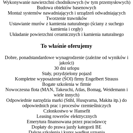
Wykonywanie nawierzchni chodnikowych (w tym przemysłowych)
Budowa obiektów basenowych
Montaż systemów nawadniających i urządzeń odwadniających
Tworzenie trawników
Ustawianie murów z kamienia naturalnego (ściany z suchego
kamienia i cegły)
Układanie powierzchni ceramicznych i kamienia naturalnego
To właśnie oferujemy
Dobre, ponadstandardowe wynagrodzenie (zależne od wyników i
jakości)
30 dni urlopu
Stały, przydzielony pojazd
Kompletne wyposażenie (ŚOI) firmy Engelbert Strauss
Bogate szkolenia w firmie
Nowoczesna flota (MAN, Takeuchi, Atlas, Bomag, Weidemann i
wiele innych)
Odpowiednie narzędzia marki (Stihl, Husqvarna, Makita itp.) do
odpowiednich prac i procesów rzemieślniczych
Członkostwo w Hansefit
Leasing rowerów elektrycznych
Emerytura finansowana przez pracodawcę
Dopłaty do prawa jazdy kategorii BE
Dalsze szkolenia i kursy według uznania